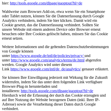
hier:
http://tools.google.com/dlpage/gaoptout?hl=de
Wahlweise zum Browser-Add-on, etwa wenn Sie ein Smartphone
oder Tablet nutzen, können Sie die Datenerfassung durch Google
Analytics verhindern, indem Sie
hier
klicken. Damit wird ein
Cookie gesetzt, das die Datenerfassung verhindert. Sollten Sie
unsere Website mit einem anderen Device oder Browser erneut
besuchen oder Ihre Cookies gelöscht haben, müssen Sie das Cookie
erneut setzen.
Weitere Informationen und die geltenden Datenschutzbestimmungen
von Google können
unter
https://www.google.de/intl/de/policies/privacy/
und
unter
http://www.google.com/analytics/terms/de.html
abgerufen
werden. Google Analytics wird unter diesem
Link
https://www.google.com/intl/de_de/analytics/
genauer erläutert.
Sie können Ihre Einwilligung jederzeit mit Wirkung für die Zukunft
widerrufen, indem Sie das unter dem folgenden Link verfügbare
Browser-Plug-in herunterladen und
installieren:
http://tools.google.com/dlpage/gaoptout?hl=de
Hierdurch wird die Erfassung der durch das Cookie erzeugten und
auf Ihre Nutzung der Website bezogenen Daten (inkl. Ihrer IP-
Adresse) sowie die Verarbeitung dieser Daten durch Google
verhindert.