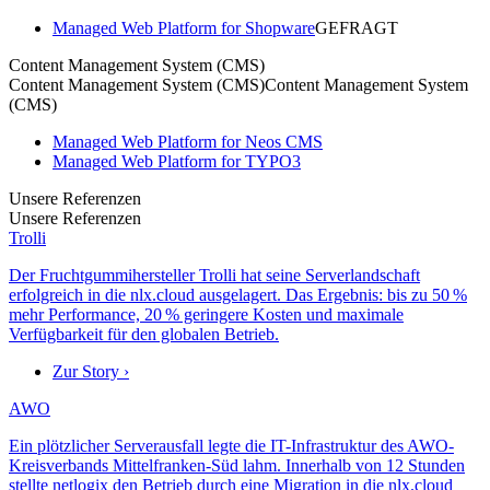
Managed Web Platform for Shopware
GEFRAGT
Content Management System (CMS)
Content Management System (CMS)
Content Management System
(CMS)
Managed Web Platform for Neos CMS
Managed Web Platform for TYPO3
Unsere Referenzen
Unsere Referenzen
Trolli
Der Fruchtgummihersteller Trolli hat seine Serverlandschaft
erfolgreich in die nlx.cloud ausgelagert. Das Ergebnis: bis zu 50 %
mehr Performance, 20 % geringere Kosten und maximale
Verfügbarkeit für den globalen Betrieb.
Zur Story ›
AWO
Ein plötzlicher Serverausfall legte die IT-Infrastruktur des AWO-
Kreisverbands Mittelfranken-Süd lahm. Innerhalb von 12 Stunden
stellte netlogix den Betrieb durch eine Migration in die nlx.cloud