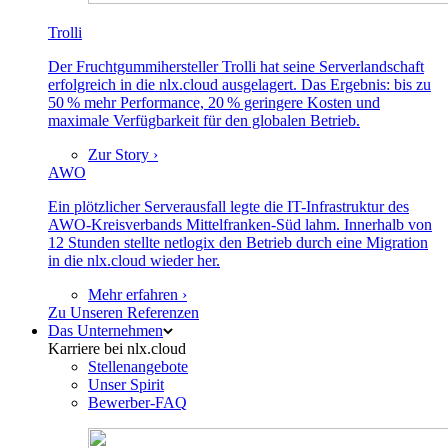
Trolli
Der Fruchtgummihersteller Trolli hat seine Serverlandschaft
erfolgreich in die nlx.cloud ausgelagert. Das Ergebnis: bis zu
50 % mehr Performance, 20 % geringere Kosten und
maximale Verfügbarkeit für den globalen Betrieb.
Zur Story ›
AWO
Ein plötzlicher Serverausfall legte die IT-Infrastruktur des
AWO-Kreisverbands Mittelfranken-Süd lahm. Innerhalb von
12 Stunden stellte netlogix den Betrieb durch eine Migration
in die nlx.cloud wieder her.
Mehr erfahren ›
Zu Unseren Referenzen
Das Unternehmen
Karriere bei nlx.cloud
Stellenangebote
Unser Spirit
Bewerber-FAQ