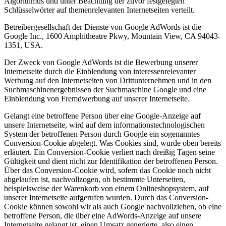
Algorithmus und unter Beachtung der zuvor festgelegten
Schlüsselwörter auf themenrelevanten Internetseiten verteilt.
Betreibergesellschaft der Dienste von Google AdWords ist die
Google Inc., 1600 Amphitheatre Pkwy, Mountain View, CA 94043-
1351, USA.
Der Zweck von Google AdWords ist die Bewerbung unserer
Internetseite durch die Einblendung von interessenrelevanter
Werbung auf den Internetseiten von Drittunternehmen und in den
Suchmaschinenergebnissen der Suchmaschine Google und eine
Einblendung von Fremdwerbung auf unserer Internetseite.
Gelangt eine betroffene Person über eine Google-Anzeige auf
unsere Internetseite, wird auf dem informationstechnologischen
System der betroffenen Person durch Google ein sogenanntes
Conversion-Cookie abgelegt. Was Cookies sind, wurde oben bereits
erläutert. Ein Conversion-Cookie verliert nach dreißig Tagen seine
Gültigkeit und dient nicht zur Identifikation der betroffenen Person.
Über das Conversion-Cookie wird, sofern das Cookie noch nicht
abgelaufen ist, nachvollzogen, ob bestimmte Unterseiten,
beispielsweise der Warenkorb von einem Onlineshopsystem, auf
unserer Internetseite aufgerufen wurden. Durch das Conversion-
Cookie können sowohl wir als auch Google nachvollziehen, ob eine
betroffene Person, die über eine AdWords-Anzeige auf unsere
Internetseite gelangt ist, einen Umsatz generierte, also einen