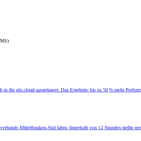
CMS)
ich in die nlx.cloud ausgelagert. Das Ergebnis: bis zu 50 % mehr Perf
sverbands Mittelfranken-Süd lahm. Innerhalb von 12 Stunden stellte net