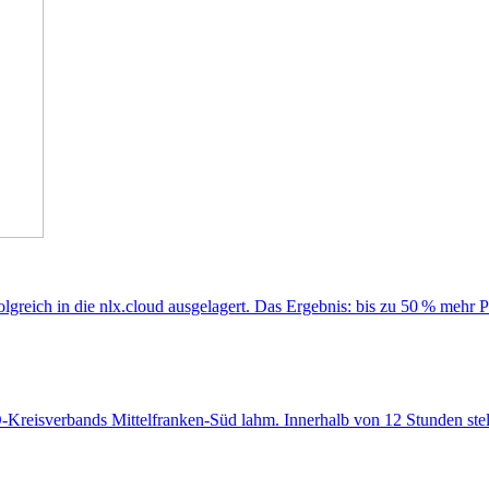
folgreich in die nlx.cloud ausgelagert. Das Ergebnis: bis zu 50 % meh
WO-Kreisverbands Mittelfranken-Süd lahm. Innerhalb von 12 Stunden stell