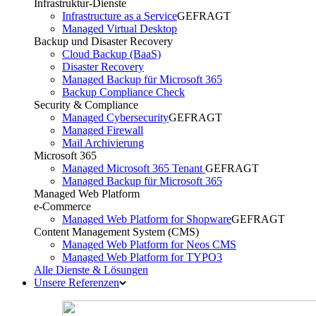
Infrastruktur-Dienste
Infrastructure as a Service
GEFRAGT
Managed Virtual Desktop
Backup und Disaster Recovery
Cloud Backup (BaaS)
Disaster Recovery
Managed Backup für Microsoft 365
Backup Compliance Check
Security & Compliance
Managed Cybersecurity
GEFRAGT
Managed Firewall
Mail Archivierung
Microsoft 365
Managed Microsoft 365 Tenant
GEFRAGT
Managed Backup für Microsoft 365
Managed Web Platform
e-Commerce
Managed Web Platform for Shopware
GEFRAGT
Content Management System (CMS)
Managed Web Platform for Neos CMS
Managed Web Platform for TYPO3
Alle Dienste & Lösungen
Unsere Referenzen