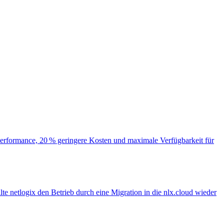
r Performance, 20 % geringere Kosten und maximale Verfügbarkeit für
te netlogix den Betrieb durch eine Migration in die nlx.cloud wieder