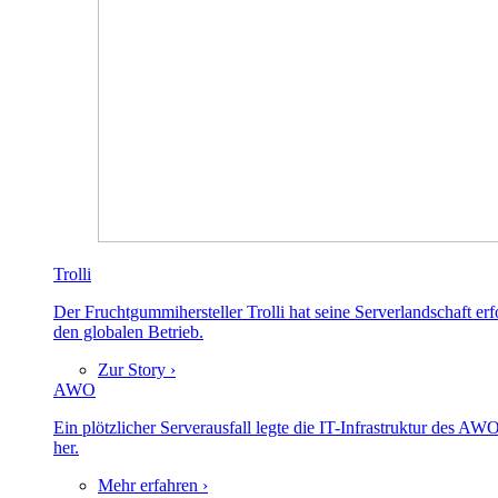
Trolli
Der Fruchtgummihersteller Trolli hat seine Serverlandschaft er
den globalen Betrieb.
Zur Story ›
AWO
Ein plötzlicher Serverausfall legte die IT-Infrastruktur des A
her.
Mehr erfahren ›