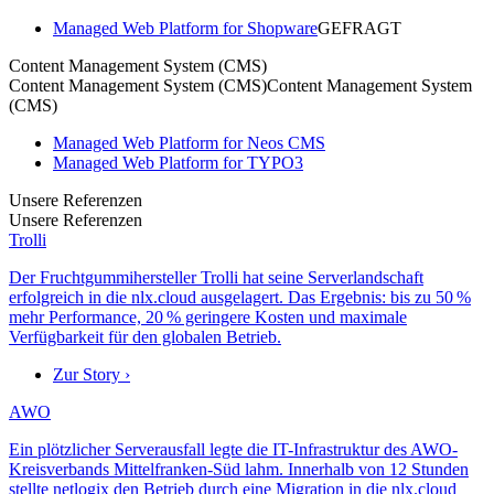
Managed Web Platform for Shopware
GEFRAGT
Content Management System (CMS)
Content Management System (CMS)
Content Management System
(CMS)
Managed Web Platform for Neos CMS
Managed Web Platform for TYPO3
Unsere Referenzen
Unsere Referenzen
Trolli
Der Fruchtgummihersteller Trolli hat seine Serverlandschaft
erfolgreich in die nlx.cloud ausgelagert. Das Ergebnis: bis zu 50 %
mehr Performance, 20 % geringere Kosten und maximale
Verfügbarkeit für den globalen Betrieb.
Zur Story ›
AWO
Ein plötzlicher Serverausfall legte die IT-Infrastruktur des AWO-
Kreisverbands Mittelfranken-Süd lahm. Innerhalb von 12 Stunden
stellte netlogix den Betrieb durch eine Migration in die nlx.cloud