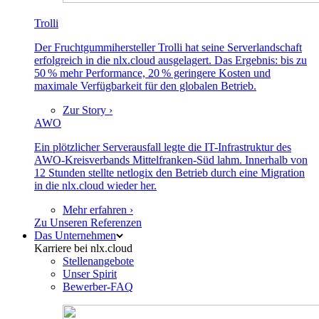
Trolli
Der Fruchtgummihersteller Trolli hat seine Serverlandschaft
erfolgreich in die nlx.cloud ausgelagert. Das Ergebnis: bis zu
50 % mehr Performance, 20 % geringere Kosten und
maximale Verfügbarkeit für den globalen Betrieb.
Zur Story ›
AWO
Ein plötzlicher Serverausfall legte die IT-Infrastruktur des
AWO-Kreisverbands Mittelfranken-Süd lahm. Innerhalb von
12 Stunden stellte netlogix den Betrieb durch eine Migration
in die nlx.cloud wieder her.
Mehr erfahren ›
Zu Unseren Referenzen
Das Unternehmen
Karriere bei nlx.cloud
Stellenangebote
Unser Spirit
Bewerber-FAQ