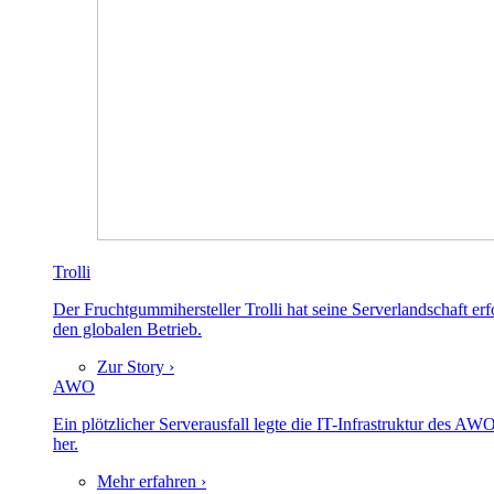
Trolli
Der Fruchtgummihersteller Trolli hat seine Serverlandschaft er
den globalen Betrieb.
Zur Story ›
AWO
Ein plötzlicher Serverausfall legte die IT-Infrastruktur des A
her.
Mehr erfahren ›