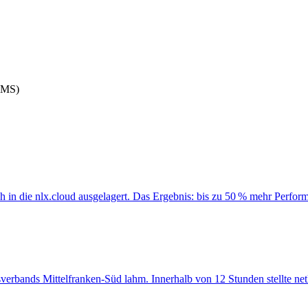
CMS)
ich in die nlx.cloud ausgelagert. Das Ergebnis: bis zu 50 % mehr Perf
sverbands Mittelfranken-Süd lahm. Innerhalb von 12 Stunden stellte net