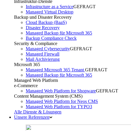
Infrastruktur-Dienste
Infrastructure as a Service
GEFRAGT
Managed Virtual Desktop
Backup und Disaster Recovery
Cloud Backup (BaaS)
Disaster Recovery
Managed Backup für Microsoft 365
Backup Compliance Check
Security & Compliance
Managed Cybersecurity
GEFRAGT
Managed Firewall
Mail Archivierung
Microsoft 365
Managed Microsoft 365 Tenant
GEFRAGT
Managed Backup für Microsoft 365
Managed Web Platform
e-Commerce
Managed Web Platform for Shopware
GEFRAGT
Content Management System (CMS)
Managed Web Platform for Neos CMS
Managed Web Platform for TYPO3
Alle Dienste & Lösungen
Unsere Referenzen