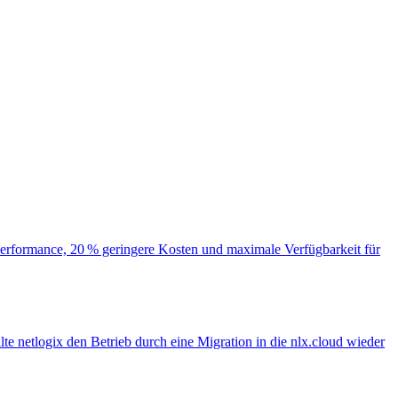
r Performance, 20 % geringere Kosten und maximale Verfügbarkeit für
te netlogix den Betrieb durch eine Migration in die nlx.cloud wieder