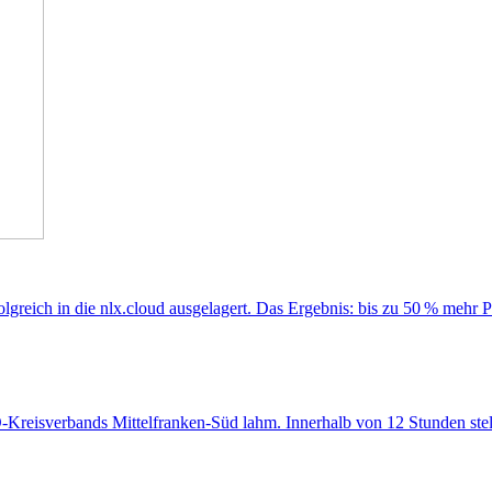
folgreich in die nlx.cloud ausgelagert. Das Ergebnis: bis zu 50 % meh
WO-Kreisverbands Mittelfranken-Süd lahm. Innerhalb von 12 Stunden stell