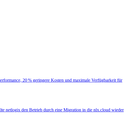
r Performance, 20 % geringere Kosten und maximale Verfügbarkeit für
te netlogix den Betrieb durch eine Migration in die nlx.cloud wieder