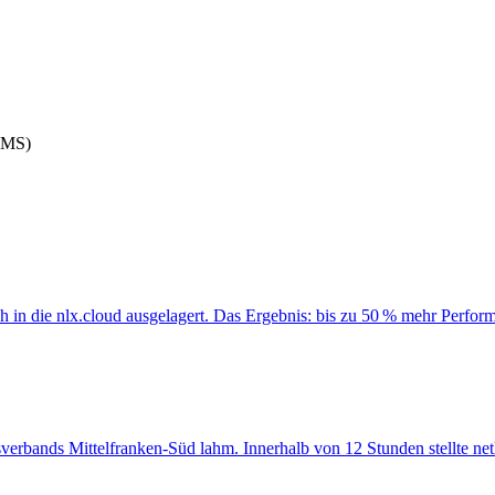
CMS)
ich in die nlx.cloud ausgelagert. Das Ergebnis: bis zu 50 % mehr Perf
sverbands Mittelfranken-Süd lahm. Innerhalb von 12 Stunden stellte net