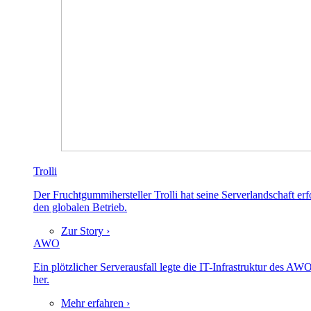
Trolli
Der Fruchtgummihersteller Trolli hat seine Serverlandschaft er
den globalen Betrieb.
Zur Story ›
AWO
Ein plötzlicher Serverausfall legte die IT-Infrastruktur des A
her.
Mehr erfahren ›