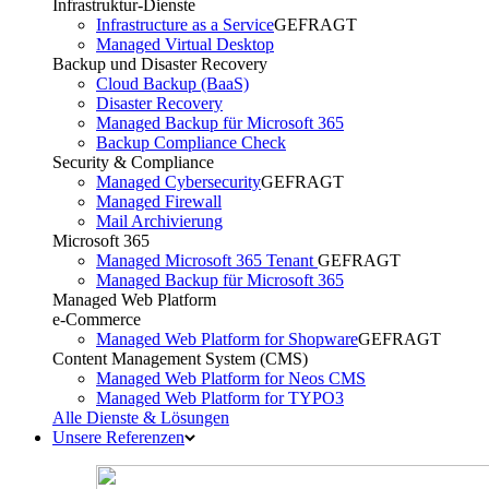
Infrastruktur-Dienste
Infrastructure as a Service
GEFRAGT
Managed Virtual Desktop
Backup und Disaster Recovery
Cloud Backup (BaaS)
Disaster Recovery
Managed Backup für Microsoft 365
Backup Compliance Check
Security & Compliance
Managed Cybersecurity
GEFRAGT
Managed Firewall
Mail Archivierung
Microsoft 365
Managed Microsoft 365 Tenant
GEFRAGT
Managed Backup für Microsoft 365
Managed Web Platform
e-Commerce
Managed Web Platform for Shopware
GEFRAGT
Content Management System (CMS)
Managed Web Platform for Neos CMS
Managed Web Platform for TYPO3
Alle Dienste & Lösungen
Unsere Referenzen