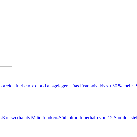
folgreich in die nlx.cloud ausgelagert. Das Ergebnis: bis zu 50 % meh
WO-Kreisverbands Mittelfranken-Süd lahm. Innerhalb von 12 Stunden stell