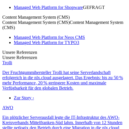
Managed Web Platform for Shopware
GEFRAGT
Content Management System (CMS)
Content Management System (CMS)
Content Management System
(CMS)
Managed Web Platform for Neos CMS
Managed Web Platform for TYPO3
Unsere Referenzen
Unsere Referenzen
Trolli
Der Fruchtgummihersteller Trolli hat seine Serverlandschaft
erfolgreich in die nlx.cloud ausgelagert. Das Ergebnis: bis zu 50 %
mehr Performance, 20 % geringere Kosten und maximale
Verfügbarkeit für den globalen Betrieb.
Zur Story ›
AWO
Ein plötzlicher Serverausfall legte die IT-Infrastruktur des AWO-
Kreisverbands Mittelfranken-Süd lahm. Innerhalb von 12 Stunden
stellte netlogix den Betrieb durch eine Migration in die nlx.cloud