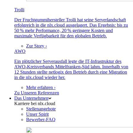
Trolli
Der Fruchtgummihersteller Trolli hat seine Serverlandschaft
erfolgreich in die nlx.cloud ausgelagert. Das Ergebnis: bis zu
50 % mehr Performance, 20 % geringere Kosten und
maximale Verfügbarkeit für den globalen Betrieb.
Zur Story ›
AWO
Ein plötzlicher Serverausfall legte die IT-Infrastruktur des
AWO-Kreisverbands Mittelfranken-Süd lahm. Innerhalb von
12 Stunden stellte netlogix den Betrieb durch eine Migration
in die nlx.cloud wieder her.
Mehr erfahren ›
Zu Unseren Referenzen
Das Unternehmen
Karriere bei nlx.cloud
Stellenangebote
Unser Spirit
Bewerber-FAQ