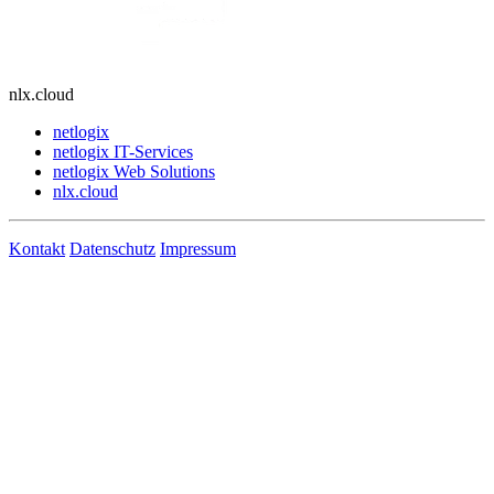
nlx.cloud
netlogix
netlogix IT-Services
netlogix Web Solutions
nlx.cloud
Kontakt
Datenschutz
Impressum