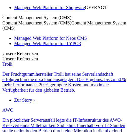
Managed Web Platform for Shopware
GEFRAGT
Content Management System (CMS)
Content Management System (CMS)
Content Management System
(CMS)
Managed Web Platform for Neos CMS
Managed Web Platform for TYPO3
Unsere Referenzen
Unsere Referenzen
Trolli
Der Fruchtgummihersteller Trolli hat seine Serverlandschaft
erfolgreich in die nlx.cloud ausgelagert. Das Ergebnis: bis zu 50 %
mehr Performance, 20 % geringere Kosten und maximale
Verfügbarkeit für den globalen Betrieb.
Zur Story ›
AWO
Ein plötzlicher Serverausfall legte die IT-Infrastruktur des AWO-
Kreisverbands Mittelfranken-Süd lahm. Innerhalb von 12 Stunden
stellte netlogix den Betrieb durch eine Migration in die nlx.cloud