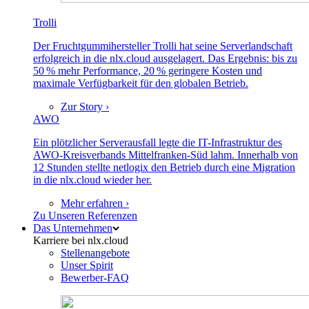
Trolli
Der Fruchtgummihersteller Trolli hat seine Serverlandschaft
erfolgreich in die nlx.cloud ausgelagert. Das Ergebnis: bis zu
50 % mehr Performance, 20 % geringere Kosten und
maximale Verfügbarkeit für den globalen Betrieb.
Zur Story ›
AWO
Ein plötzlicher Serverausfall legte die IT-Infrastruktur des
AWO-Kreisverbands Mittelfranken-Süd lahm. Innerhalb von
12 Stunden stellte netlogix den Betrieb durch eine Migration
in die nlx.cloud wieder her.
Mehr erfahren ›
Zu Unseren Referenzen
Das Unternehmen
Karriere bei nlx.cloud
Stellenangebote
Unser Spirit
Bewerber-FAQ