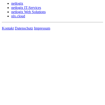
netlogix
netlogix IT-Services
netlogix Web Solutions
nlx.cloud
Kontakt
Datenschutz
Impressum