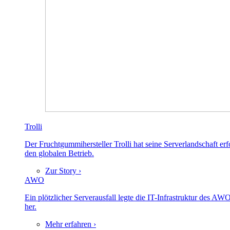
Trolli
Der Fruchtgummihersteller Trolli hat seine Serverlandschaft er
den globalen Betrieb.
Zur Story ›
AWO
Ein plötzlicher Serverausfall legte die IT-Infrastruktur des A
her.
Mehr erfahren ›