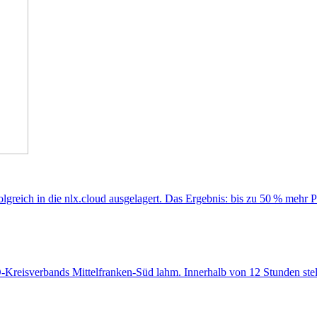
folgreich in die nlx.cloud ausgelagert. Das Ergebnis: bis zu 50 % meh
WO-Kreisverbands Mittelfranken-Süd lahm. Innerhalb von 12 Stunden stell