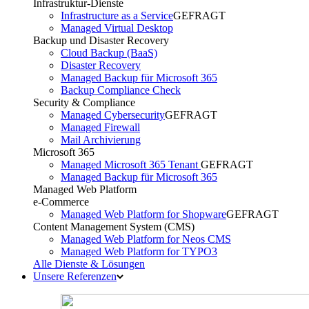
Infrastruktur-Dienste
Infrastructure as a Service
GEFRAGT
Managed Virtual Desktop
Backup und Disaster Recovery
Cloud Backup (BaaS)
Disaster Recovery
Managed Backup für Microsoft 365
Backup Compliance Check
Security & Compliance
Managed Cybersecurity
GEFRAGT
Managed Firewall
Mail Archivierung
Microsoft 365
Managed Microsoft 365 Tenant
GEFRAGT
Managed Backup für Microsoft 365
Managed Web Platform
e-Commerce
Managed Web Platform for Shopware
GEFRAGT
Content Management System (CMS)
Managed Web Platform for Neos CMS
Managed Web Platform for TYPO3
Alle Dienste & Lösungen
Unsere Referenzen