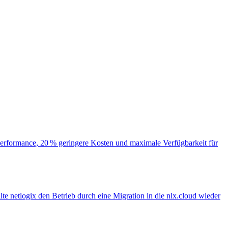
r Performance, 20 % geringere Kosten und maximale Verfügbarkeit für
te netlogix den Betrieb durch eine Migration in die nlx.cloud wieder