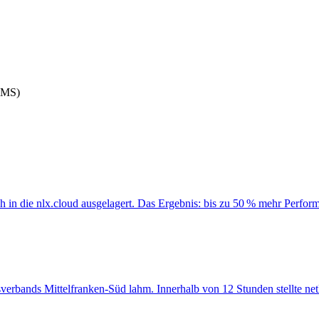
CMS)
ich in die nlx.cloud ausgelagert. Das Ergebnis: bis zu 50 % mehr Perf
sverbands Mittelfranken-Süd lahm. Innerhalb von 12 Stunden stellte net