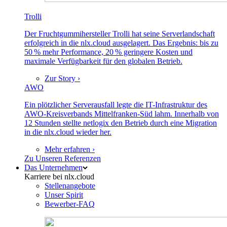
Trolli
Der Fruchtgummihersteller Trolli hat seine Serverlandschaft
erfolgreich in die nlx.cloud ausgelagert. Das Ergebnis: bis zu
50 % mehr Performance, 20 % geringere Kosten und
maximale Verfügbarkeit für den globalen Betrieb.
Zur Story ›
AWO
Ein plötzlicher Serverausfall legte die IT-Infrastruktur des
AWO-Kreisverbands Mittelfranken-Süd lahm. Innerhalb von
12 Stunden stellte netlogix den Betrieb durch eine Migration
in die nlx.cloud wieder her.
Mehr erfahren ›
Zu Unseren Referenzen
Das Unternehmen
Karriere bei nlx.cloud
Stellenangebote
Unser Spirit
Bewerber-FAQ