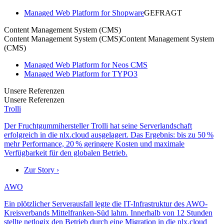
Managed Web Platform for Shopware
GEFRAGT
Content Management System (CMS)
Content Management System (CMS)
Content Management System
(CMS)
Managed Web Platform for Neos CMS
Managed Web Platform for TYPO3
Unsere Referenzen
Unsere Referenzen
Trolli
Der Fruchtgummihersteller Trolli hat seine Serverlandschaft
erfolgreich in die nlx.cloud ausgelagert. Das Ergebnis: bis zu 50 %
mehr Performance, 20 % geringere Kosten und maximale
Verfügbarkeit für den globalen Betrieb.
Zur Story ›
AWO
Ein plötzlicher Serverausfall legte die IT-Infrastruktur des AWO-
Kreisverbands Mittelfranken-Süd lahm. Innerhalb von 12 Stunden
stellte netlogix den Betrieb durch eine Migration in die nlx.cloud